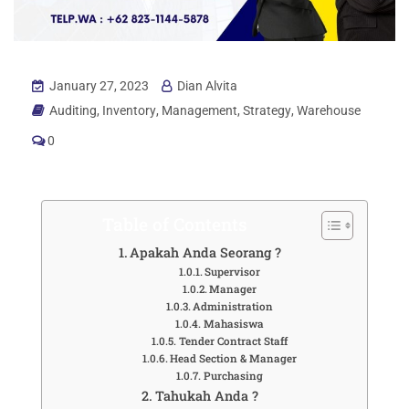
January 27, 2023
Dian Alvita
Auditing
,
Inventory
,
Management
,
Strategy
,
Warehouse
0
Table of Contents
Apakah Anda Seorang ?
Supervisor
Manager
Administration
Mahasiswa
Tender Contract Staff
Head Section & Manager
Purchasing
Tahukah Anda ?