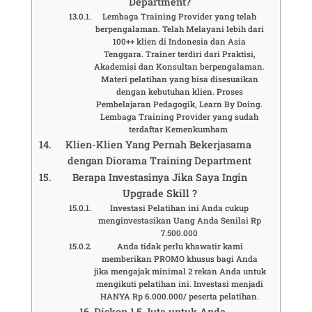
Department?
Lembaga Training Provider yang telah
berpengalaman. Telah Melayani lebih dari
100++ klien di Indonesia dan Asia
Tenggara. Trainer terdiri dari Praktisi,
Akademisi dan Konsultan berpengalaman.
Materi pelatihan yang bisa disesuaikan
dengan kebutuhan klien. Proses
Pembelajaran Pedagogik, Learn By Doing.
Lembaga Training Provider yang sudah
terdaftar Kemenkumham
Klien-Klien Yang Pernah Bekerjasama
dengan Diorama Training Department
Berapa Investasinya Jika Saya Ingin
Upgrade Skill ?
Investasi Pelatihan ini Anda cukup
menginvestasikan Uang Anda Senilai Rp
7.500.000
Anda tidak perlu khawatir kami
memberikan PROMO khusus bagi Anda
jika mengajak minimal 2 rekan Anda untuk
mengikuti pelatihan ini. Investasi menjadi
HANYA Rp 6.000.000/ peserta pelatihan.
Diskon 1,5 Juta untuk Anda