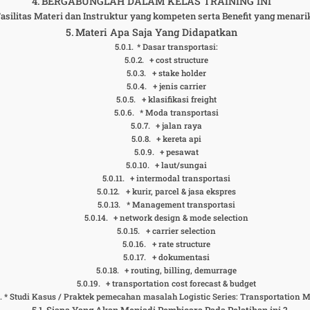
BERGABUNGLAH DALAM KELAS TRAINING INI
asilitas Materi dan Instruktur yang kompeten serta Benefit yang menarik
Materi Apa Saja Yang Didapatkan
* Dasar transportasi:
+ cost structure
+ stake holder
+ jenis carrier
+ klasifikasi freight
* Moda transportasi
+ jalan raya
+ kereta api
+ pesawat
+ laut/sungai
+ intermodal transportasi
+ kurir, parcel & jasa ekspres
* Management transportasi
+ network design & mode selection
+ carrier selection
+ rate structure
+ dokumentasi
+ routing, billing, demurrage
+ transportation cost forecast & budget
* Studi Kasus / Praktek pemecahan masalah Logistic Series: Transportation
Siapa Yang Akan Menjadi Pembicara Pada Pelatihan ini ?