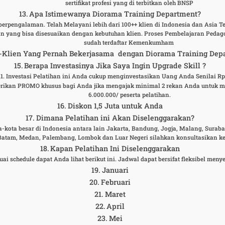
sertifikat profesi yang di terbitkan oleh BNSP
Apa Istimewanya Diorama Training Department?
erpengalaman. Telah Melayani lebih dari 100++ klien di Indonesia dan Asia Ten
n yang bisa disesuaikan dengan kebutuhan klien. Proses Pembelajaran Pedag
sudah terdaftar Kemenkumham
-Klien Yang Pernah Bekerjasama dengan Diorama Training Dep
Berapa Investasinya Jika Saya Ingin Upgrade Skill ?
Investasi Pelatihan ini Anda cukup menginvestasikan Uang Anda Senilai Rp
rikan PROMO khusus bagi Anda jika mengajak minimal 2 rekan Anda untuk men
6.000.000/ peserta pelatihan.
Diskon 1,5 Juta untuk Anda
Dimana Pelatihan ini Akan Diselenggarakan?
ta-kota besar di Indonesia antara lain Jakarta, Bandung, Jogja, Malang, Sura
 Batam, Medan, Palembang, Lombok dan Luar Negeri silahkan konsultasikan k
Kapan Pelatihan Ini Diselenggarakan
uai schedule dapat Anda lihat berikut ini. Jadwal dapat bersifat fleksibel m
Januari
Februari
Maret
April
Mei