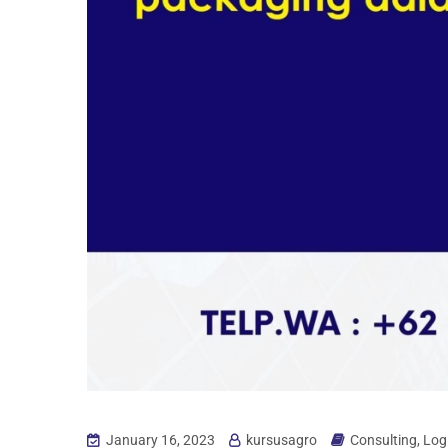
January 16, 2023
kursusagro
Consulting
,
Logi