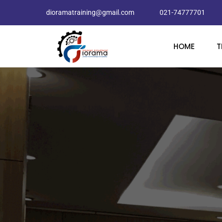
dioramatraining@gmail.com
021-74777701
HOME
T