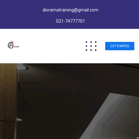
dioramatraining@gmail.com
021-74777701
GET STARTED