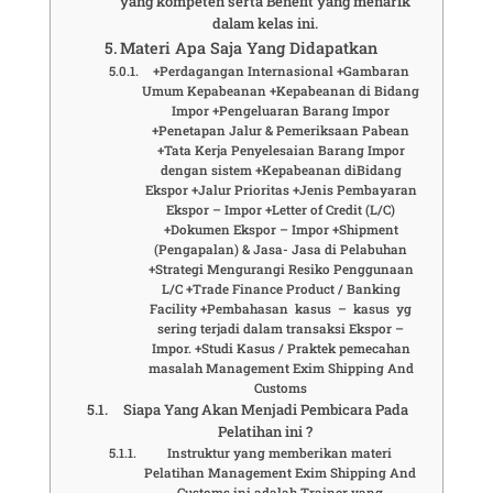
yang kompeten serta Benefit yang menarik
dalam kelas ini.
Materi Apa Saja Yang Didapatkan
+Perdagangan Internasional +Gambaran
Umum Kepabeanan +Kepabeanan di Bidang
Impor +Pengeluaran Barang Impor
+Penetapan Jalur & Pemeriksaan Pabean
+Tata Kerja Penyelesaian Barang Impor
dengan sistem +Kepabeanan diBidang
Ekspor +Jalur Prioritas +Jenis Pembayaran
Ekspor – Impor +Letter of Credit (L/C)
+Dokumen Ekspor – Impor +Shipment
(Pengapalan) & Jasa- Jasa di Pelabuhan
+Strategi Mengurangi Resiko Penggunaan
L/C +Trade Finance Product / Banking
Facility +Pembahasan kasus – kasus yg
sering terjadi dalam transaksi Ekspor –
Impor. +Studi Kasus / Praktek pemecahan
masalah Management Exim Shipping And
Customs
Siapa Yang Akan Menjadi Pembicara Pada
Pelatihan ini ?
Instruktur yang memberikan materi
Pelatihan Management Exim Shipping And
Customs ini adalah Trainer yang