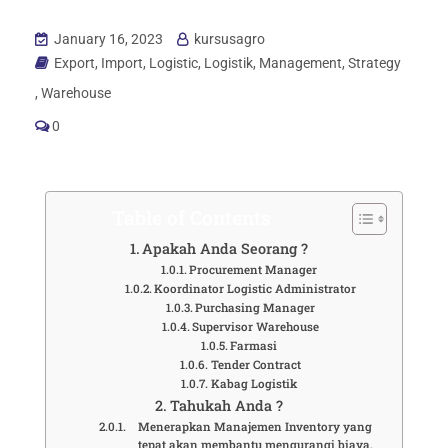
January 16, 2023
kursusagro
Export
,
Import
,
Logistic
,
Logistik
,
Management
,
Strategy
,
Warehouse
0
Table of Contents
Apakah Anda Seorang ?
Procurement Manager
Koordinator Logistic Administrator
Purchasing Manager
Supervisor Warehouse
Farmasi
Tender Contract
Kabag Logistik
Tahukah Anda ?
Menerapkan Manajemen Inventory yang
tepat akan membantu mengurangi biaya,