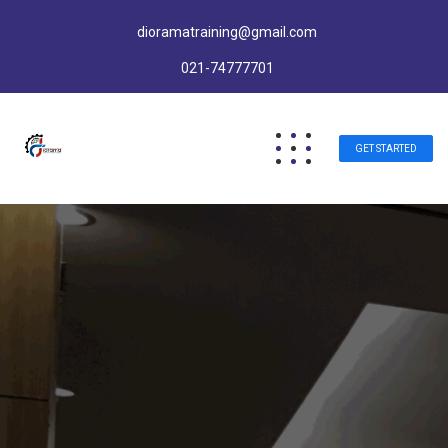
dioramatraining@gmail.com
021-74777701
GET STARTED