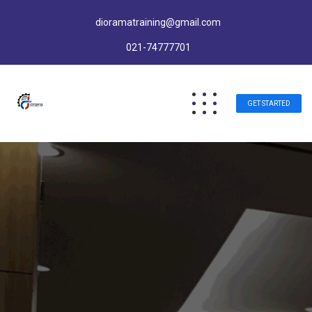
dioramatraining@gmail.com
021-74777701
GET STARTED