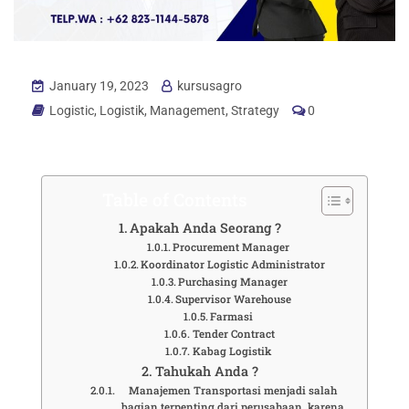
January 19, 2023
kursusagro
Logistic
,
Logistik
,
Management
,
Strategy
0
Table of Contents
Apakah Anda Seorang ?
Procurement Manager
Koordinator Logistic Administrator
Purchasing Manager
Supervisor Warehouse
Farmasi
Tender Contract
Kabag Logistik
Tahukah Anda ?
Manajemen Transportasi menjadi salah
bagian terpenting dari perusahaan, karena