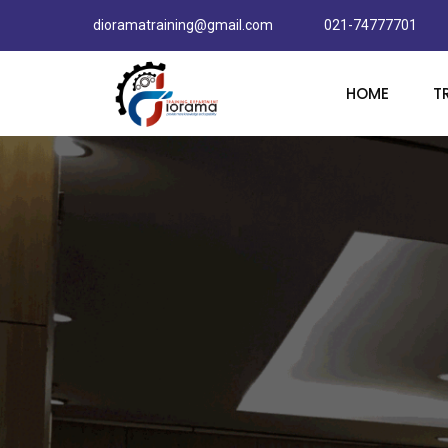
dioramatraining@gmail.com
021-74777701
HOME
T