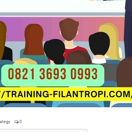
rategy
0