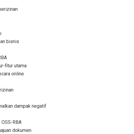
erizinan
o
an bisnis
RBA
r-fitur utama
ecara online
rizinan
imalkan dampak negatif
si OSS-RBA
gajuan dokumen