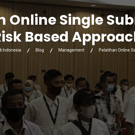
n Online Single Su
Risk Based Approac
di Indonesia
Blog
Management
Pelatihan Online S