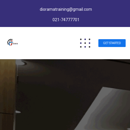
dioramatraining@gmail.com
021-74777701
GET STARTED