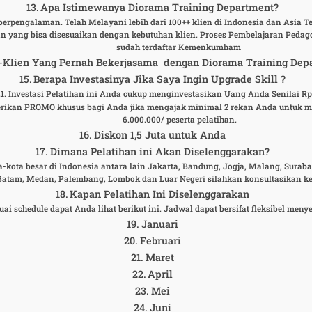
Apa Istimewanya Diorama Training Department?
erpengalaman. Telah Melayani lebih dari 100++ klien di Indonesia dan Asia Ten
n yang bisa disesuaikan dengan kebutuhan klien. Proses Pembelajaran Pedag
sudah terdaftar Kemenkumham
-Klien Yang Pernah Bekerjasama dengan Diorama Training Dep
Berapa Investasinya Jika Saya Ingin Upgrade Skill ?
Investasi Pelatihan ini Anda cukup menginvestasikan Uang Anda Senilai Rp
rikan PROMO khusus bagi Anda jika mengajak minimal 2 rekan Anda untuk men
6.000.000/ peserta pelatihan.
Diskon 1,5 Juta untuk Anda
Dimana Pelatihan ini Akan Diselenggarakan?
ta-kota besar di Indonesia antara lain Jakarta, Bandung, Jogja, Malang, Sura
 Batam, Medan, Palembang, Lombok dan Luar Negeri silahkan konsultasikan k
Kapan Pelatihan Ini Diselenggarakan
uai schedule dapat Anda lihat berikut ini. Jadwal dapat bersifat fleksibel m
Januari
Februari
Maret
April
Mei
Juni