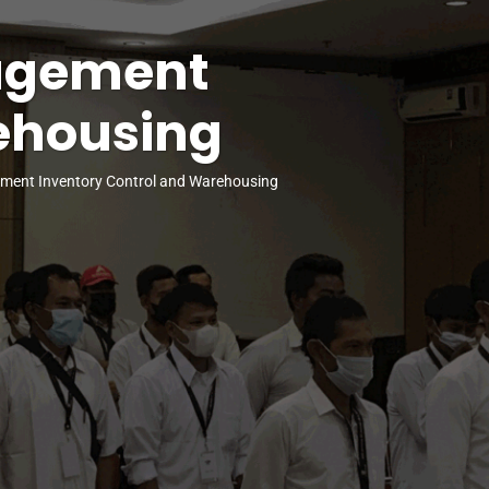
nagement
ehousing
ment Inventory Control and Warehousing