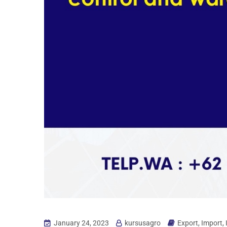
January 24, 2023
kursusagro
Export
,
Import
,