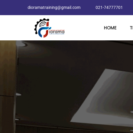
dioramatraining@gmail.com
021-74777701
HOME
T