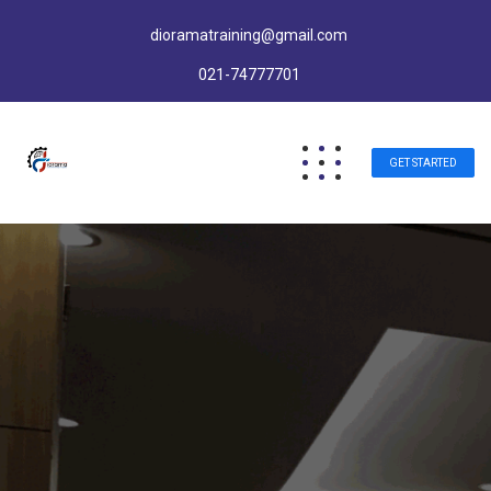
dioramatraining@gmail.com
021-74777701
GET STARTED