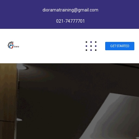
dioramatraining@gmail.com
021-74777701
GET STARTED