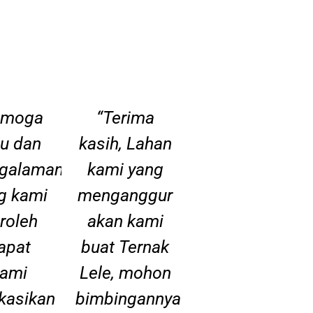
emoga
“Terima
mu dan
kasih, Lahan
galaman
kami yang
g kami
menganggur
roleh
akan kami
apat
buat Ternak
kami
Lele, mohon
ikasikan
bimbingannya