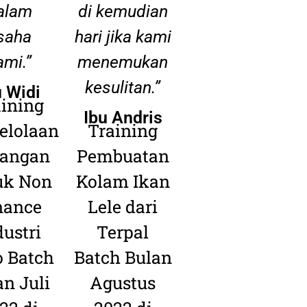
alam
di kemudian
saha
hari jika kami
ami.”
menemukan
kesulitan.”
u Widi
aining
Ibu Andris
elolaan
Training
angan
Pembuatan
uk Non
Kolam Ikan
nance
Lele dari
dustri
Terpal
 Batch
Batch Bulan
an Juli
Agustus