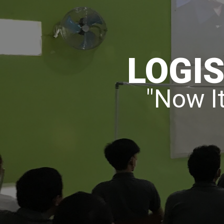
LOGI
"Now It