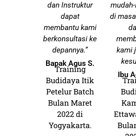
dan Instruktur
mudah-
dapat
di masa
membantu kami
da
berkonsultasi ke
memb
depannya.”
kami 
kesu
Bapak Agus S.
Training
Ibu A
Budidaya Itik
Tra
Petelur Batch
Bud
Bulan Maret
Kam
2022 di
Ettaw
Yogyakarta.
Bulan