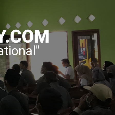
Y.COM
ational"