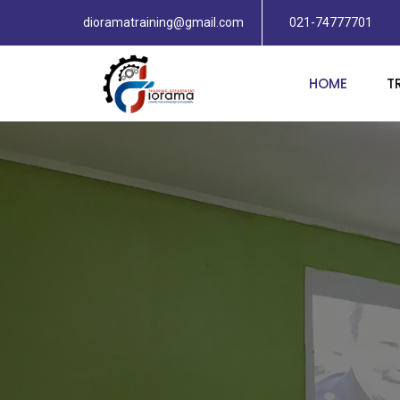
dioramatraining@gmail.com
021-74777701
HOME
T