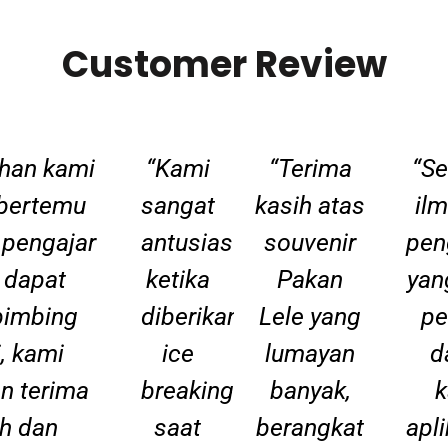
Customer Review
uhan kami
“Kami
“Terima
“S
bertemu
sangat
kasih atas
il
 pengajar
antusias
souvenir
pen
 dapat
ketika
Pakan
yan
imbing
diberikan
Lele yang
pe
, kami
ice
lumayan
d
n terima
breaking
banyak,
ih dan
saat
berangkat
apl