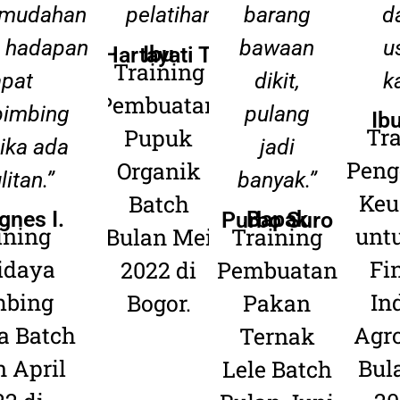
mudahan
pelatihan”.
barang
d
 hadapan
bawaan
u
Ibu Hartayati T.
Training
pat
dikit,
k
Pembuatan
imbing
pulang
Ib
Tr
Pupuk
jika ada
jadi
Peng
Organik
litan.”
banyak.”
Keu
Batch
gnes I.
Bapak Purbo Suro
ining
unt
Bulan Mei
Training
idaya
Fi
2022 di
Pembuatan
bing
In
Bogor.
Pakan
a Batch
Agro
Ternak
 April
Bul
Lele Batch