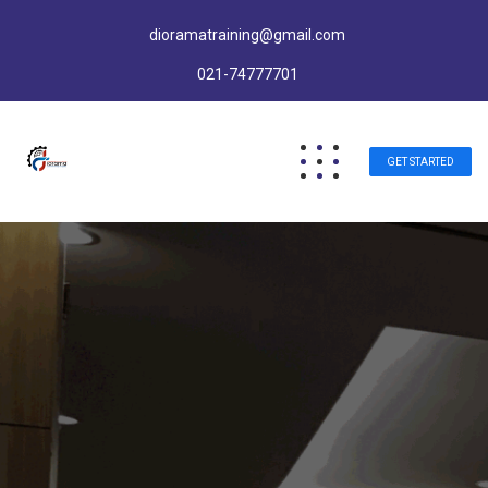
dioramatraining@gmail.com
021-74777701
GET STARTED