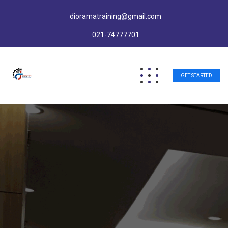
dioramatraining@gmail.com
021-74777701
GET STARTED