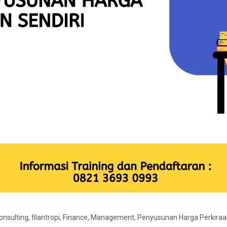
onsulting
,
filantropi
,
Finance
,
Management
,
Penyusunan Harga Perkiraan