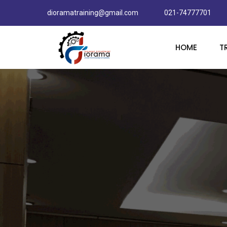
dioramatraining@gmail.com
021-74777701
HOME
T