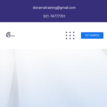
dioramatraining@gmail.com
021-74777701
GET STARTED