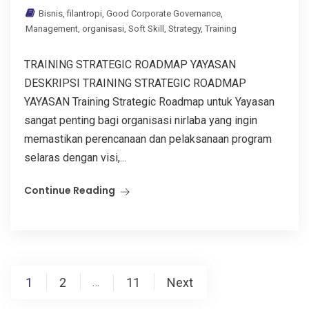
Bisnis
,
filantropi
,
Good Corporate Governance
,
Management
,
organisasi
,
Soft Skill
,
Strategy
,
Training
TRAINING STRATEGIC ROADMAP YAYASAN
DESKRIPSI TRAINING STRATEGIC ROADMAP
YAYASAN Training Strategic Roadmap untuk Yayasan
sangat penting bagi organisasi nirlaba yang ingin
memastikan perencanaan dan pelaksanaan program
selaras dengan visi,...
Continue Reading
Posts
1
2
11
Next
…
pagination