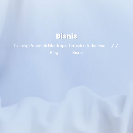
Bisnis
Training Pencetak Filantropis Terbaik di Indonesia
Blog
Bisnis