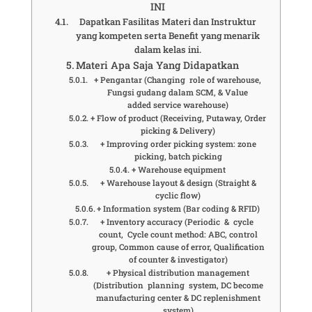
INI
Dapatkan Fasilitas Materi dan Instruktur
yang kompeten serta Benefit yang menarik
dalam kelas ini.
Materi Apa Saja Yang Didapatkan
+ Pengantar (Changing role of warehouse,
Fungsi gudang dalam SCM, & Value
added service warehouse)
+ Flow of product (Receiving, Putaway, Order
picking & Delivery)
+ Improving order picking system: zone
picking, batch picking
+ Warehouse equipment
+ Warehouse layout & design (Straight &
cyclic flow)
+ Information system (Bar coding & RFID)
+ Inventory accuracy (Periodic & cycle
count, Cycle count method: ABC, control
group, Common cause of error, Qualification
of counter & investigator)
+ Physical distribution management
(Distribution planning system, DC become
manufacturing center & DC replenishment
system)